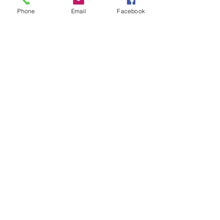
Phone
Email
Facebook
ど当社よりメールまたはお電
話にてご連絡を致しますので
お待ちくださいませ。
​【求人募集】
働く仲間を募集します。
福利厚生も充実しています！
厚生年金保険・健康保険・雇用保険・退職金
や ま と
大和総業
株式会社