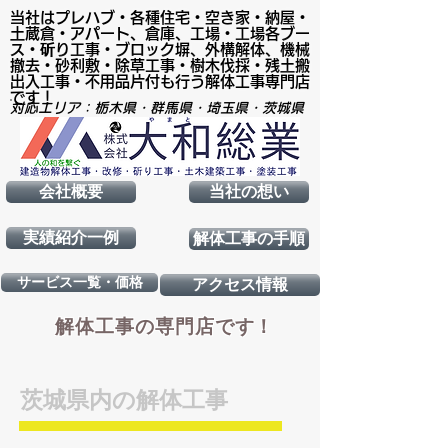
当社はプレハブ・各種住宅・空き家・納屋・
土蔵倉・アパート、倉庫、工場・工場各ブー
ス・斫り工事・ブロック塀、外構解体、機械
撤去・砂利敷・除草工事・樹木伐採・残土搬
出入工事・不用品片付も行う解体工事専門店
です！
対応エリア：栃木県・群馬県・埼玉県・茨城県
会社概要
当社の想い
実績紹介一例
解体工事の手順
サービス一覧・価格
アクセス情報
解体工事の専門店です！
​茨城県内の解体工事